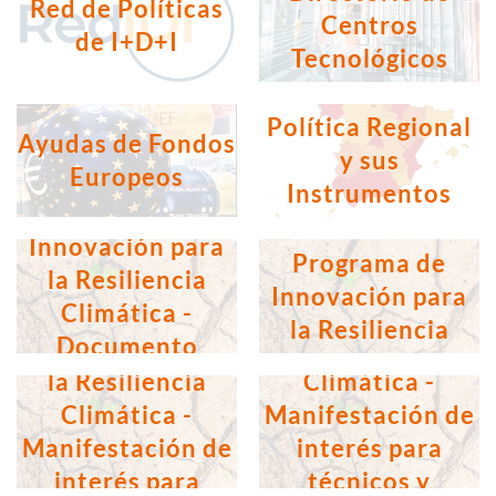
Red de Políticas
Centros
de I+D+I
Tecnológicos
Política Regional
Ayudas de Fondos
y sus
Europeos
Instrumentos
Programa de
Resumen del
Innovación para
Programa de
la Resiliencia
Programa de
Innovación para
Climática -
Programa de
Innovación para
la Resiliencia
Documento
Innovación para
la Resiliencia
Climática
explicativo
la Resiliencia
Climática -
Climática -
Manifestación de
Manifestación de
interés para
interés para
técnicos y