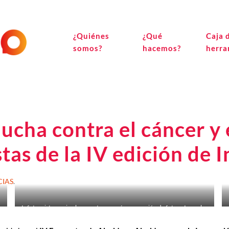
¿Quiénes
¿Qué
Caja 
somos?
hacemos?
herra
lucha contra el cáncer y 
stas de la IV edición d
CIAS
.
Infotourist premio al proyecto con más proyección de futuro Innpulso
Emprende 2019.