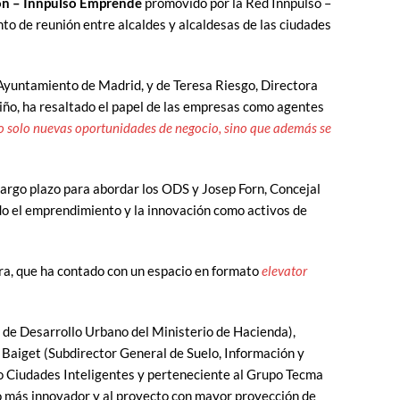
ión – Innpulso Emprende
promovido por la Red Innpulso –
nto de reunión entre alcaldes y alcaldesas de las ciudades
 Ayuntamiento de Madrid, y de Teresa Riesgo, Directora
Niño, ha resaltado el papel de las empresas como agentes
o solo nuevas oportunidades de negocio, sino que además se
largo plazo para abordar los ODS y Josep Forn, Concejal
do el emprendimiento y la innovación como activos de
ora, que ha contado con un espacio en formato
elevator
l de Desarrollo Urbano del Ministerio de Hacienda),
 Baiget (Subdirector General de Suelo, Información y
so Ciudades Inteligentes y perteneciente al Grupo Tecma
to más innovador y al proyecto con mayor proyección de