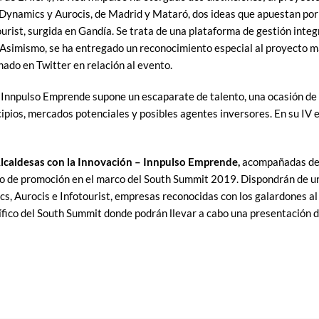
ynamics y Aurocis, de Madrid y Mataró, dos ideas que apuestan por la
rist, surgida en Gandía. Se trata de una plataforma de gestión integr
. Asimismo, se ha entregado un reconocimiento especial al proyecto 
do en Twitter en relación al evento.
– Innpulso Emprende supone un escaparate de talento, una ocasión de
ipios, mercados potenciales y posibles agentes inversores. En su IV e
Alcaldesas con la Innovación – Innpulso Emprende,
acompañadas del 
o de promoción en el marco del South Summit 2019. Dispondrán de un 
ics, Aurocis e Infotourist, empresas reconocidas con los galardones 
ífico del South Summit donde podrán llevar a cabo una presentación 