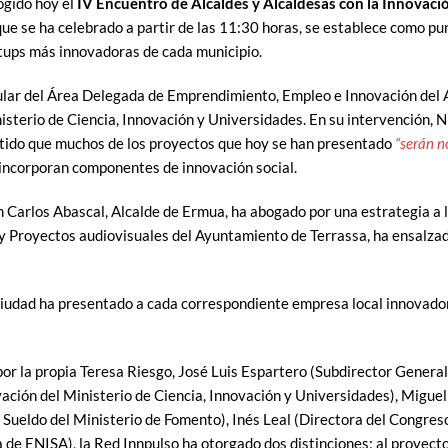
ogido hoy el
IV Encuentro de Alcaldes y Alcaldesas con la Innovac
que se ha celebrado a partir de las 11:30 horas, se establece como pu
rtups más innovadoras de cada municipio.
itular del Área Delegada de Emprendimiento, Empleo e Innovación del
isterio de Ciencia, Innovación y Universidades. En su intervención, 
rtido que muchos de los proyectos que hoy se han presentado
“serán n
 incorporan componentes de innovación social.
n Carlos Abascal, Alcalde de Ermua, ha abogado por una estrategia a 
y Proyectos audiovisuales del Ayuntamiento de Terrassa, ha ensalza
a ciudad ha presentado a cada correspondiente empresa local innovad
por la propia Teresa Riesgo, José Luis Espartero (Subdirector Genera
ción del Ministerio de Ciencia, Innovación y Universidades), Miguel
 Sueldo del Ministerio de Fomento), Inés Leal (Directora del Congre
a de ENISA), la Red Innpulso ha otorgado dos distinciones; al proyec