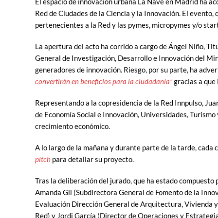
El espacio de innovación urbana La Nave en Madrid ha ac
Red de Ciudades de la Ciencia y la Innovación. El evento, 
pertenecientes a la Red y las pymes, micropymes y/o sta
La apertura del acto ha corrido a cargo de Ángel Niño, T
General de Investigación, Desarrollo e Innovación del Min
generadores de innovación. Riesgo, por su parte, ha adve
convertirán en beneficios para la ciudadanía”
gracias a que
Representando a la copresidencia de la Red Innpulso, Jua
de Economía Social e Innovación, Universidades, Turismo 
crecimiento económico.
A lo largo de la mañana y durante parte de la tarde, cad
pitch
para detallar su proyecto.
Tras la deliberación del jurado, que ha estado compuesto 
Amanda Gil (Subdirectora General de Fomento de la Innova
Evaluación Dirección General de Arquitectura, Vivienda y
Red) y Jordi García (Director de Operaciones y Estrategi