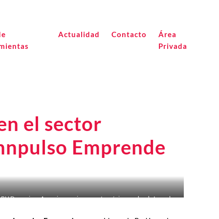
de
Actualidad
Contacto
Área
mientas
Privada
en el sector
e Innpulso Emprende
BH Dynamics y Aurocis, premio proyecto más innovador de Innpulso
Emprende 2019.