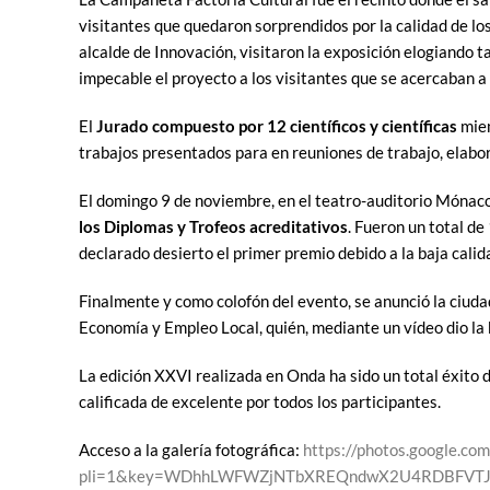
visitantes que quedaron sorprendidos por la calidad de l
alcalde de Innovación, visitaron la exposición elogiando 
impecable el proyecto a los visitantes que se acercaban a 
El
Jurado compuesto por 12 científicos y científicas
miem
trabajos presentados para en reuniones de trabajo, elabor
El domingo 9 de noviembre, en el teatro-auditorio Mónaco
los Diplomas y Trofeos acreditativos
. Fueron un total d
declarado desierto el primer premio debido a la baja cal
Finalmente y como colofón del evento, se anunció la ciud
Economía y Empleo Local, quién, mediante un vídeo dio la
La edición XXVI realizada en Onda ha sido un total éxito d
calificada de excelente por todos los participantes.
Acceso a la galería fotográfica:
https://photos.google
pli=1&key=WDhhLWFWZjNTbXREQndwX2U4RDBFVTJ