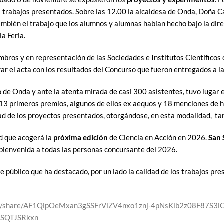
os trabajos presentados. Sobre las 12.00 la alcaldesa de Onda, Doña 
también el trabajo que los alumnos y alumnas habían hecho bajo la di
la Feria.
bros y en representación de las Sociedades e Institutos Científicos 
ar el acta con los resultados del Concurso que fueron entregados a la
 de Onda y ante la atenta mirada de casi 300 asistentes, tuvo lugar 
e 13 primeros premios, algunos de ellos ex aequos y 18 menciones de h
idad de los proyectos presentados, otorgándose, en esta modalidad, t
ad que acogerá la
próxima edición
de Ciencia en Acción en 2026.
San 
 bienvenida a todas las personas concursante del 2026.
e público que ha destacado, por un lado la calidad de los trabajos pre
.com/share/AF1QipOeMxan3gSSFrVlZV4nxo1znj-4pNsKlb2z08F87S
SQTJSRkxn