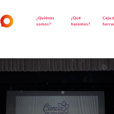
¿Quiénes
¿Qué
Caja 
somos?
hacemos?
herra