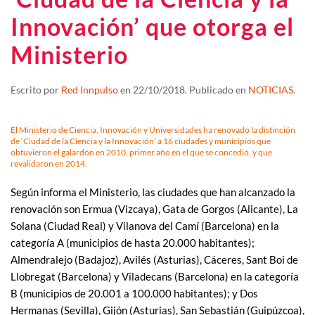
Innovación’ que otorga el
Ministerio
Escrito por
Red Innpulso
en
22/10/2018
. Publicado en
NOTICIAS
.
El Ministerio de Ciencia, Innovación y Universidades ha renovado la distinción
de ‘Ciudad de la Ciencia y la Innovación’ a 16 ciudades y municipios que
obtuvieron el galardón en 2010, primer año en el que se concedió, y que
revalidaron en 2014.
Según informa el Ministerio, las ciudades que han alcanzado la
renovación son Ermua (Vizcaya), Gata de Gorgos (Alicante), La
Solana (Ciudad Real) y Vilanova del Camí (Barcelona) en la
categoría A (municipios de hasta 20.000 habitantes);
Almendralejo (Badajoz), Avilés (Asturias), Cáceres, Sant Boi de
Llobregat (Barcelona) y Viladecans (Barcelona) en la categoría
B (municipios de 20.001 a 100.000 habitantes); y Dos
Hermanas (Sevilla), Gijón (Asturias), San Sebastián (Guipúzcoa),