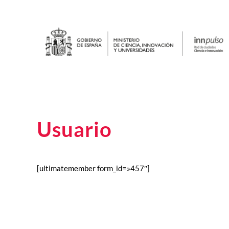
Usuario
[ultimatemember form_id=»457″]