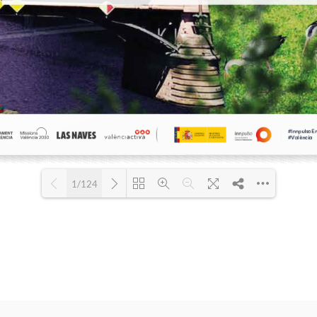
1/124
Please wait while flipbook is loading. For more related info, FAQs and
DearFlip: Loading PDF 15% ...