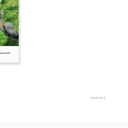
 issues please refer to
DearFlip WordPress Flipbook Plugin Help
documentation.
Siguiente