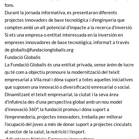
fons.
Durant la jornada informativa, es presentaran diferents
projectes innovadors de base tecnológica i d’enginyeria que
compten ambi un alt potencial d’impacte a la recerca d’inversió.
Si ets una empresa o entitat interessada en la inversión en
empreses innovadores de base tecnológica, informa’t a través
de globalis@fundacionglobalis.org
Fundació Globalis
La Fundació Globalis és una entitat privada, sense ànim de lucre
qu té com a objectiu promoure la modernització del teixit
empresarial a Vila.real i dóna suport a totes aquelles iniciatives
que suposen una innovació o diversificació emresarial o social.
Dinamitzant el teixit empresarial, la ciutat i la seva área
d’infuència des d’una perspectiva global amb un nou model
d’innovació 360º, la fundació promou i dóna suport a
l’emprenedoria, projectes innovadors, treballa per millorar
l’ocupació del joves a més de donar suport a projectes cinculats
al sector de la salut, la nutrició i l’esport.