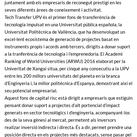
juntament amb els empresaris de reconegut prestigi en les
seves diferents àrees de coneixement i activitat.
Tech Transfer UPV és el primer fons de transferència de
tecnología impulsat en una Universitat pública española, la
Universitat Politècnica de Vallència, que ha desenvolupat un
excel·lent ecosistema de generació de projectes basat en
instruments propis i acords amb tercers, dirigits a donar suport
a la tranferència de tecnología i l’emprenedoria. El Academi
Ranking of World Universities (ARWU) 2016 elaborat per la
Univeritat de Xangai situa, per cinquè any consecutiu a la UPV
entre les 200 millors universitats del planeta en la branca
d’Enginyeria i, la millor politécnica d’Espanya, demostrant així el
seu potencial empresarial.
Aquest fons de capital risc està dirigit a empresaris que estiguin
pensant donar suport a projectes d’alt portencial d’impact
generats en sector tecnològics i d’enginyeria, acompanyant-los
des de la seva gènesi al mercat, permetent als inversors
realizar inversió indirecta i directa. És a dir, permet prendre una
posición directa en els projectes més destacats, sense pasar pel