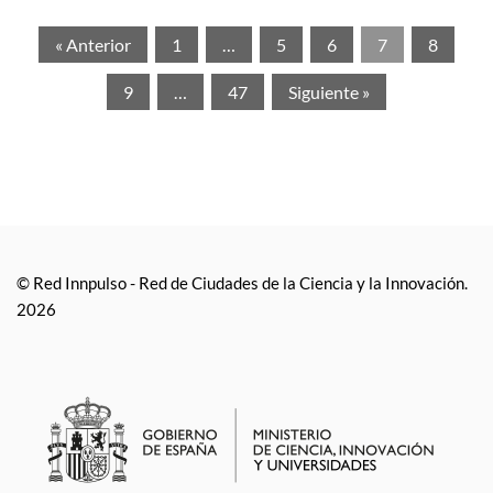
« Anterior
1
…
5
6
7
8
9
…
47
Siguiente »
© Red Innpulso - Red de Ciudades de la Ciencia y la Innovación.
2026